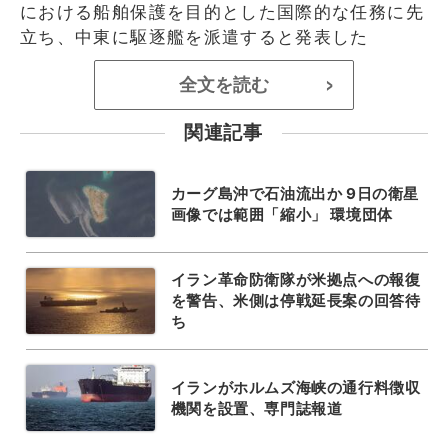
における船舶保護を目的とした国際的な任務に先
立ち、中東に駆逐艦を派遣すると発表した
全文を読む
>
関連記事
カーグ島沖で石油流出か 9日の衛星
画像では範囲「縮小」 環境団体
イラン革命防衛隊が米拠点への報復
を警告、米側は停戦延長案の回答待
ち
イランがホルムズ海峡の通行料徴収
機関を設置、専門誌報道