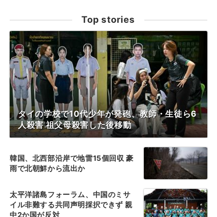
Top stories
タイの学校で10代少年が発砲、教師・生徒ら6
人殺害 祖父母殺害した後移動
韓国、北西部沿岸で地雷15個回収 豪
雨で北朝鮮から流出か
太平洋諸島フォーラム、中国のミサ
イル非難する共同声明採択できず 親
中2か国が反対