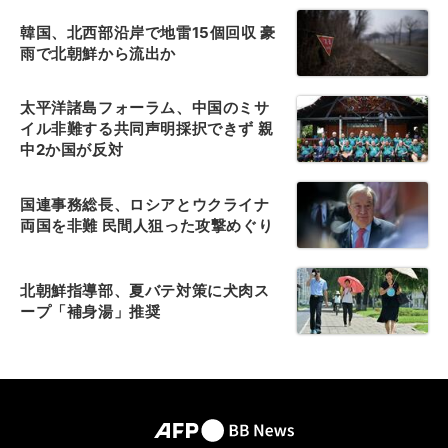
韓国、北西部沿岸で地雷15個回収 豪
雨で北朝鮮から流出か
太平洋諸島フォーラム、中国のミサ
イル非難する共同声明採択できず 親
中2か国が反対
国連事務総長、ロシアとウクライナ
両国を非難 民間人狙った攻撃めぐり
北朝鮮指導部、夏バテ対策に犬肉ス
ープ「補身湯」推奨