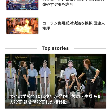
燃やすデモを許可
コーラン侮辱反対決議を採択 国連人
権理
Top stories
タイの学校で10代少年が発砲、教師・生徒ら6
人殺害 祖父母殺害した後移動