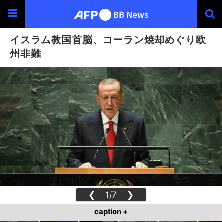
イスラム教国首脳、コーラン焼却めぐり欧
州非難
❮
1/7
❯
caption +