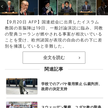
【9月20日 AFP】国連総会に出席したイスラム
教国の首脳陣は19日、一般討論演説に臨み、同教
の聖典コーランが燃やされる事案が相次いでいる
ことを受け、欧州諸国が表現の自由の名の下に差
別を擁護していると非難した。
全文を読む
>
関連記事
学校でのアバヤ着用禁止 仏裁判所、
政府の決定支持
スウェーデン警察、ユダヤ教の聖典