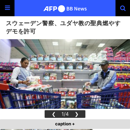
スウェーデン警察、ユダヤ教の聖典燃やす
デモを許可
❮
1/4
❯
caption +