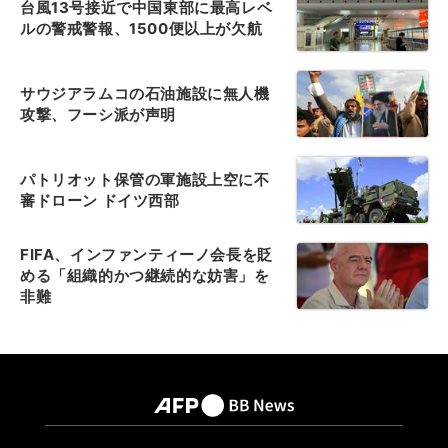
台風13号接近で中国東部に最高レベ
ルの警戒警報、1500便以上が欠航
サウジアラムコの石油施設に無人機
攻撃、フーシ派が声明
パトリオット保管の軍施設上空に不
審ドローン ドイツ西部
FIFA、インファンティーノ会長を貶
める「組織的かつ継続的な妨害」を
非難