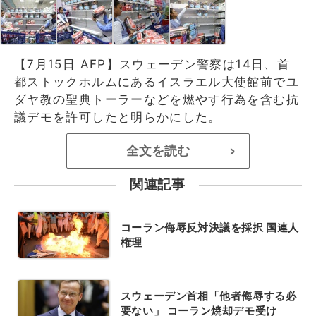
【7月15日 AFP】スウェーデン警察は14日、首
都ストックホルムにあるイスラエル大使館前でユ
ダヤ教の聖典トーラーなどを燃やす行為を含む抗
議デモを許可したと明らかにした。
全文を読む
>
関連記事
コーラン侮辱反対決議を採択 国連人
権理
スウェーデン首相「他者侮辱する必
要ない」 コーラン焼却デモ受け