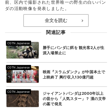
前、区内で撮影された世界唯一の野生の白いパン
ダの活動映像を発表しました。
全文を読む
>
関連記事
勝手にパンダに餌を 観光客2人が生
涯入場禁止に
映画『スラムダンク』が中国本土で
上映終了 興行収入130億円超
ジャイアントパンダは2000年以上
の昔から「人気スター」？ 漢の文帝
の墓で発見