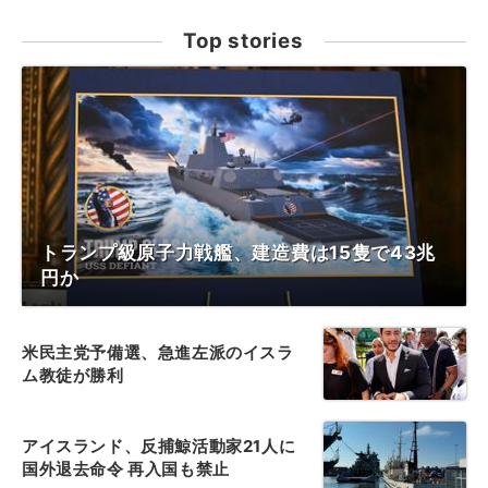
Top stories
トランプ級原子力戦艦、建造費は15隻で43兆
円か
米民主党予備選、急進左派のイスラ
ム教徒が勝利
アイスランド、反捕鯨活動家21人に
国外退去命令 再入国も禁止