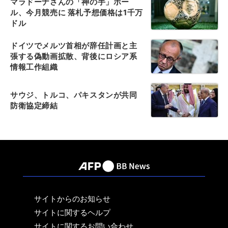
マラドーナさんの「神の手」ボー
ル、今月競売に 落札予想価格は1千万
ドル
ドイツでメルツ首相が辞任計画と主
張する偽動画拡散、背後にロシア系
情報工作組織
サウジ、トルコ、パキスタンが共同
防衛協定締結
サイトからのお知らせ
サイトに関するヘルプ
サイトに関するお問い合わせ