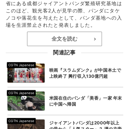
省にある成都ジャイアントパンダ繁殖研究基地は
このほど、観光客2人が見学の際、パンダにタケ
ノコや落花生を与えたとして、パンダ基地への入
場を生涯禁止されたと発表しました。
全文を読む
>
関連記事
映画『スラムダンク』が中国本土で
上映終了 興行収入130億円超
米国在住のパンダ「美香」一家 年末
に中国へ帰国
ジャイアントパンダは2000年以上
の昔から「人気スター」？ 漢の文帝