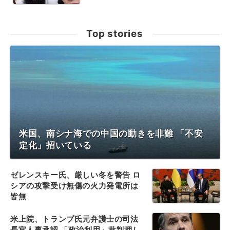
Top stories
米国、南シナ海での中国の動きを非難 「不安
定化」招いている
ゼレンスキー氏、厳しい冬を警告 ロ
シアの攻撃受け無傷の火力発電所は
皆無
米上院、トランプ氏元弁護士の司法
長官人事承認 「政治利用」批判押し