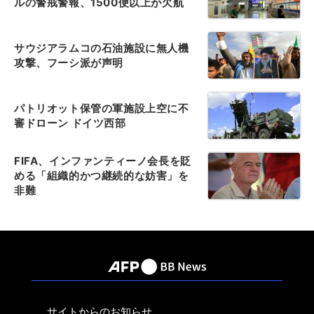
ルの警戒警報、1500便以上が欠航
サウジアラムコの石油施設に無人機
攻撃、フーシ派が声明
パトリオット保管の軍施設上空に不
審ドローン ドイツ西部
FIFA、インファンティーノ会長を貶
める「組織的かつ継続的な妨害」を
非難
サイトからのお知らせ