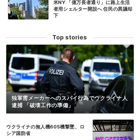
米NY 「億万長者通り」に路上生活
者用シェルター開設へ 住民の異議却
下
Top stories
独軍需メーカーへのスパイ行為でウクライナ人
逮捕 「破壊工作の準備」
ウクライナの無人機605機撃墜、ロ
シア国防省