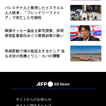
パレスチナ人と衝突したイスラエル
人入植者、「フレンドリーファイ
ア」で死亡した可能性
韓国サッカー協会を家宅捜索、洪明
甫前監督就任めぐり業務妨害の疑い
気候変動で湖が急拡大するケニア 迫
る水没の危機とワニ・カバの襲撃
サイトからのお知らせ
サイトに関するヘルプ