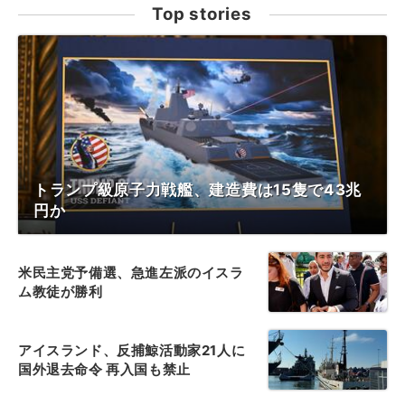
Top stories
トランプ級原子力戦艦、建造費は15隻で43兆
円か
米民主党予備選、急進左派のイスラ
ム教徒が勝利
アイスランド、反捕鯨活動家21人に
国外退去命令 再入国も禁止