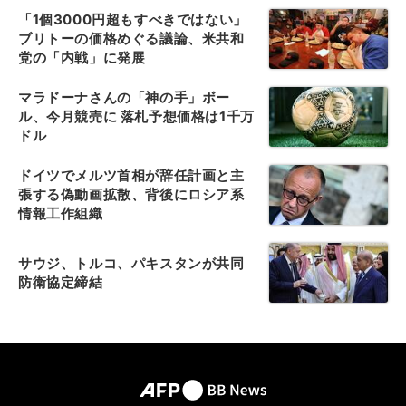
「1個3000円超もすべきではない」
ブリトーの価格めぐる議論、米共和
党の「内戦」に発展
マラドーナさんの「神の手」ボー
ル、今月競売に 落札予想価格は1千万
ドル
ドイツでメルツ首相が辞任計画と主
張する偽動画拡散、背後にロシア系
情報工作組織
サウジ、トルコ、パキスタンが共同
防衛協定締結