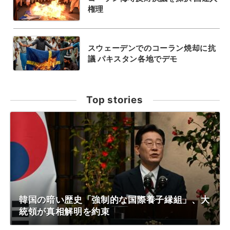
権理
スウェーデンでのコーラン焼却に抗
議 パキスタン各地でデモ
Top stories
韓国の暗い歴史「強制的な国際養子縁組」、大
統領が真相解明を約束