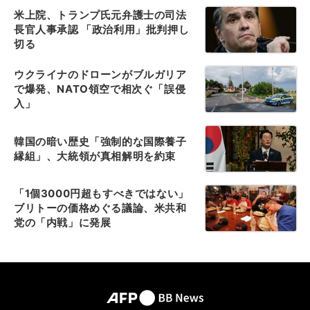
米上院、トランプ氏元弁護士の司法
長官人事承認 「政治利用」批判押し
切る
ウクライナのドローンがブルガリア
で爆発、NATO領空で相次ぐ「誤侵
入」
韓国の暗い歴史「強制的な国際養子
縁組」、大統領が真相解明を約束
「1個3000円超もすべきではない」
ブリトーの価格めぐる議論、米共和
党の「内戦」に発展