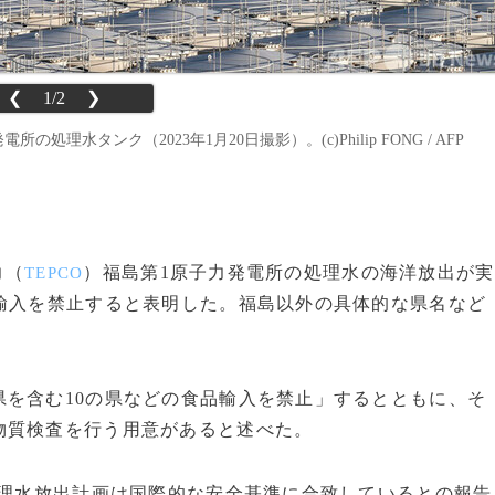
❮
1/2
❯
水タンク（2023年1月20日撮影）。(c)Philip FONG / AFP
力（
）福島第1原子力発電所の処理水の海洋放出が実
TEPCO
輸入を禁止すると表明した。福島以外の具体的な県名など
を含む10の県などの食品輸入を禁止」するとともに、そ
物質検査を行う用意があると述べた。
理水放出計画は国際的な安全基準に合致しているとの報告