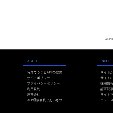
AFP
ABOUT
INFO
写真でつづるAFPの歴史
サイト
サイトポリシー
サイト
プライバシーポリシー
採用情
利用規約
訂正記
運営会社
サイト
AFP通信会長ごあいさつ
ニュー