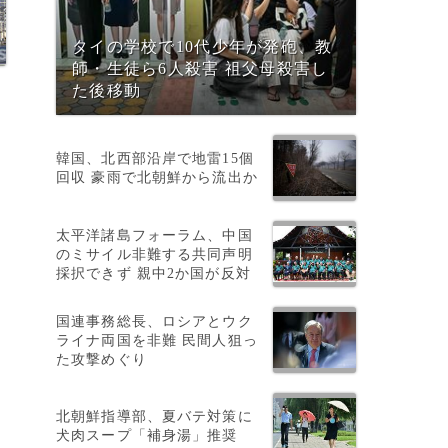
タイの学校で10代少年が発砲、教
師・生徒ら6人殺害 祖父母殺害し
た後移動
韓国、北西部沿岸で地雷15個
回収 豪雨で北朝鮮から流出か
太平洋諸島フォーラム、中国
のミサイル非難する共同声明
採択できず 親中2か国が反対
国連事務総長、ロシアとウク
ライナ両国を非難 民間人狙っ
た攻撃めぐり
北朝鮮指導部、夏バテ対策に
犬肉スープ「補身湯」推奨