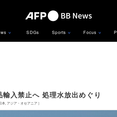
ews
SDGs
Sports
Focus
P
∨
∨
∨
品輸入禁止へ 処理水放出めぐり
日本
アジア・オセアニア
]