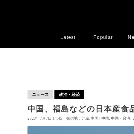
Latest
Popular
N
ニュース
政治・経済
中国、福島などの日本産食
2023年7月7日 14:45
発信地：北京/中国 [
中国
中国・台湾