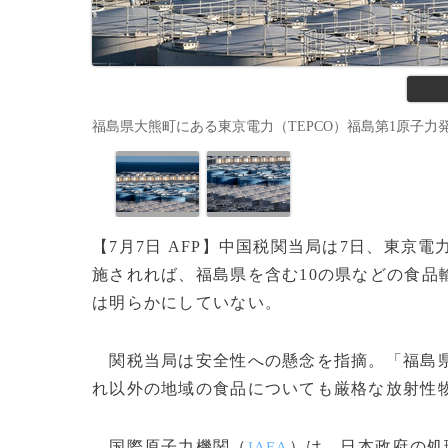
福島県大熊町にある東京電力（TEPCO）福島第1原子力発電所の処理
【7月7日 AFP】中国税関当局は7日、東京電
施されれば、福島県を含む10の県などの食品
は明らかにしていない。
関税当局は安全性への懸念を指摘。「福島県
れ以外の地域の食品についても厳格な放射性
国際原子力機関（
）は、日本政府の処
IAEA