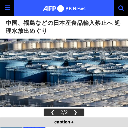
中国、福島などの日本産食品輸入禁止へ 処
理水放出めぐり
❮
2/2
❯
caption +