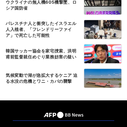
ウクライナの無人機605機撃墜、ロ
シア国防省
パレスチナ人と衝突したイスラエル
人入植者、「フレンドリーファイ
ア」で死亡した可能性
韓国サッカー協会を家宅捜索、洪明
甫前監督就任めぐり業務妨害の疑い
気候変動で湖が急拡大するケニア 迫
る水没の危機とワニ・カバの襲撃