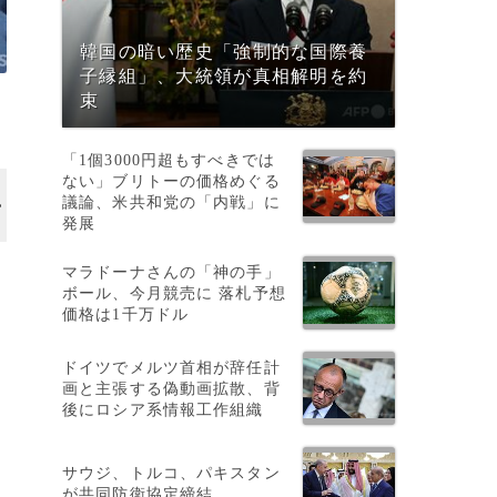
韓国の暗い歴史「強制的な国際養
子縁組」、大統領が真相解明を約
束
「1個3000円超もすべきでは
ない」ブリトーの価格めぐる
議論、米共和党の「内戦」に
発展
マラドーナさんの「神の手」
ボール、今月競売に 落札予想
価格は1千万ドル
ドイツでメルツ首相が辞任計
画と主張する偽動画拡散、背
後にロシア系情報工作組織
サウジ、トルコ、パキスタン
が共同防衛協定締結