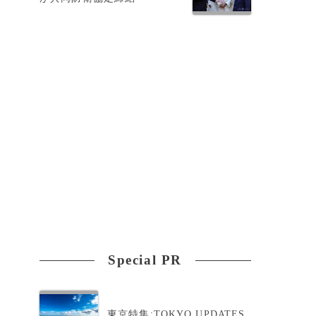
Special PR
東京特集:TOKYO UPDATES