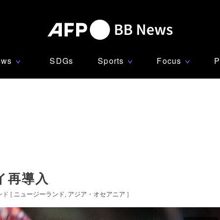
ews
SDGs
Sports
Focus
P
∨
∨
∨
イ再導入
ド [
ニュージーランド
アジア・オセアニア
]