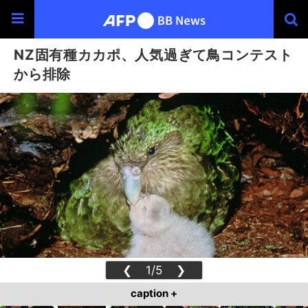
NZ固有種カカポ、人気過ぎて鳥コンテスト
から排除
❮
1/5
❯
caption +