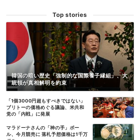
Top stories
韓国の暗い歴史「強制的な国際養子縁組」、大
統領が真相解明を約束
「1個3000円超もすべきではない」
ブリトーの価格めぐる議論、米共和
党の「内戦」に発展
マラドーナさんの「神の手」ボー
ル、今月競売に 落札予想価格は1千万