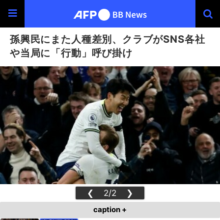
孫興民にまた人種差別、クラブがSNS各社
や当局に「行動」呼び掛け
❮
2/2
❯
caption +