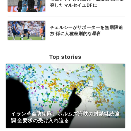
突したマルセイユDFに
チェルシーがサポーターを無期限追
放 孫に人種差別的な暴言
Top stories
イラン革命防衛隊、ホルムズ海峡の封鎖継続強
調 全要求の受け入れ迫る