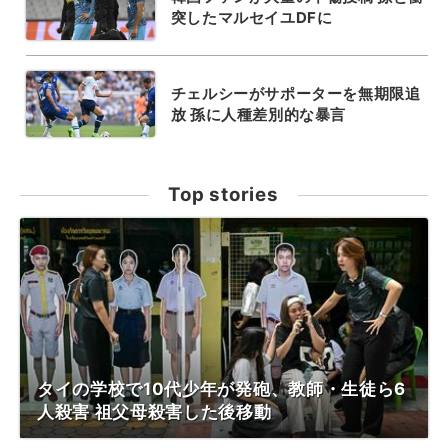
突したマルセイユDFに
チェルシーがサポーターを無期限追
放 孫に人種差別的な暴言
Top stories
タイの学校で10代少年が発砲、教師・生徒ら6
人殺害 祖父母殺害した後移動