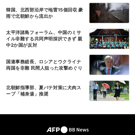
韓国、北西部沿岸で地雷15個回収 豪
雨で北朝鮮から流出か
太平洋諸島フォーラム、中国のミサ
イル非難する共同声明採択できず 親
中2か国が反対
国連事務総長、ロシアとウクライナ
両国を非難 民間人狙った攻撃めぐり
北朝鮮指導部、夏バテ対策に犬肉ス
ープ「補身湯」推奨