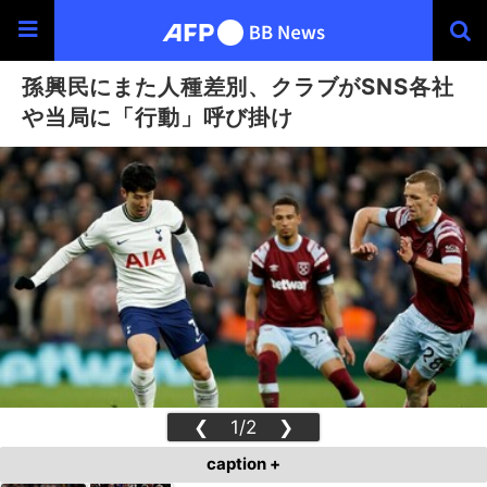
孫興民にまた人種差別、クラブがSNS各社
や当局に「行動」呼び掛け
❮
1/2
❯
caption +