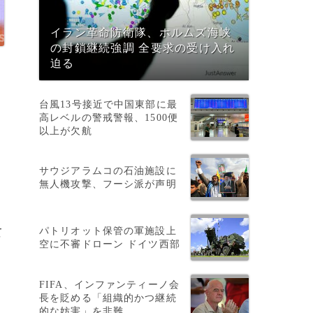
イラン革命防衛隊、ホルムズ海峡
の封鎖継続強調 全要求の受け入れ
迫る
台風13号接近で中国東部に最
高レベルの警戒警報、1500便
以上が欠航
る
サウジアラムコの石油施設に
無人機攻撃、フーシ派が声明
パトリオット保管の軍施設上
て
空に不審ドローン ドイツ西部
FIFA、インファンティーノ会
長を貶める「組織的かつ継続
的な妨害」を非難