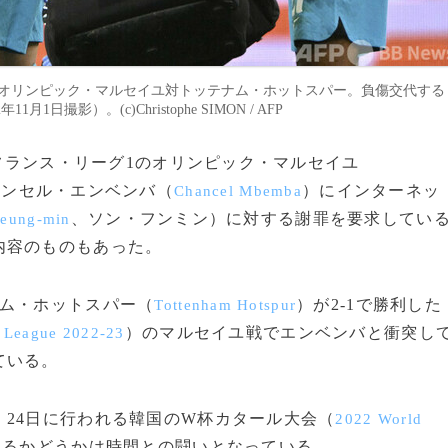
、オリンピック・マルセイユ対トッテナム・ホットスパー。負傷交代する
影）。(c)Christophe SIMON / AFP
、フランス・リーグ1のオリンピック・マルセイユ
ャンセル・エンベンバ（
）にインターネッ
Chancel Mbemba
、ソン・フンミン）に対する謝罪を要求してい
eung-min
内容のものもあった。
ム・ホットスパー（
）が2-1で勝利した
Tottenham Hotspur
）のマルセイユ戦でエンベンバと衝突し
 League 2022-23
ている。
24日に行われる韓国のW杯カタール大会（
2022 World
れるかどうかは時間との闘いとなっている。