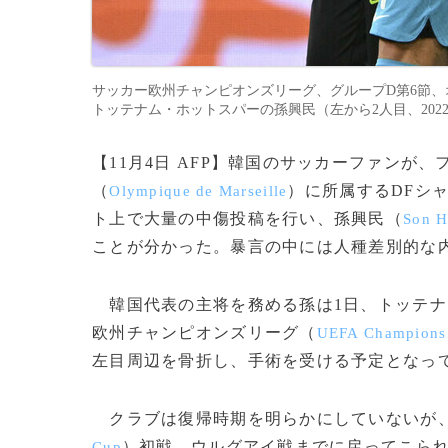
サッカー欧州チャンピオンズリーグ、グループD第6節
トッテナム・ホットスパーの孫興民（左から2人目、2022年11月1日撮
【11月4日 AFP】韓国のサッカーファンが
（
）に所属するDFシ
Olympique de Marseille
ト上で大量の中傷投稿を行い、孫興民（
Son H
ことが分かった。暴言の中には人種差別的な
韓国代表の主将を務める孫は1日、トッテナ
欧州チャンピオンズリーグ（
UEFA Champions
左目周辺を骨折し、手術を受ける予定となっ
クラブは復帰時期を明らかにしていないが、
）初戦、ウルグアイ戦までに戻ってこら
Cup