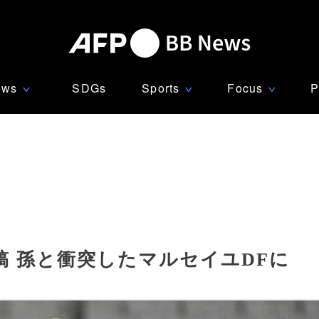
ews
SDGs
Sports
Focus
P
∨
∨
∨
 孫と衝突したマルセイユDFに