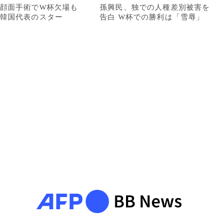
顔面手術でW杯欠場も
孫興民、独での人種差別被害を
韓国代表のスター
告白 W杯での勝利は「雪辱」