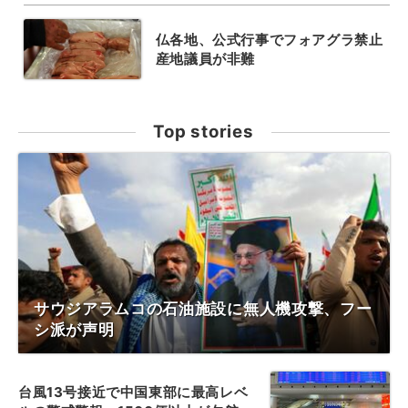
仏各地、公式行事でフォアグラ禁止
産地議員が非難
Top stories
サウジアラムコの石油施設に無人機攻撃、フー
シ派が声明
台風13号接近で中国東部に最高レベ