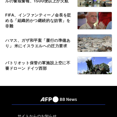
ルの警戒警報、1500便以上が欠航
FIFA、インファンティーノ会長を貶
める「組織的かつ継続的な妨害」を
非難
ハマス、ガザ和平案「履行の準備あ
り」 米にイスラエルへの圧力要求
パトリオット保管の軍施設上空に不
審ドローン ドイツ西部
サイトからのお知らせ