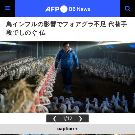
鳥インフルの影響でフォアグラ不足 代替手
段でしのぐ 仏
❮
1/12
❯
caption +