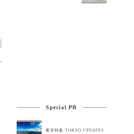
>
Special PR
東京特集:TOKYO UPDATES