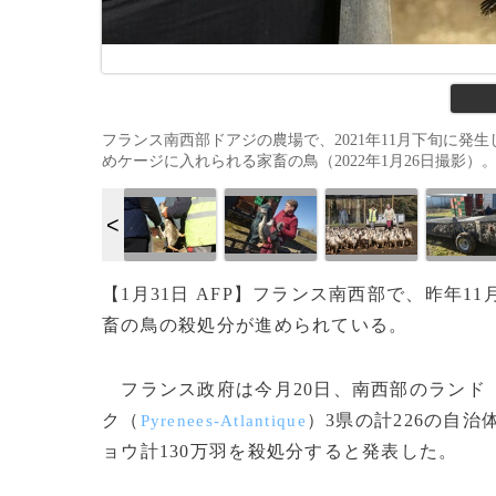
フランス南西部ドアジの農場で、2021年11月下旬に
めケージに入れられる家畜の鳥（2022年1月26日撮影）。(c)GA
【1月31日 AFP】フランス南西部で、昨年
畜の鳥の殺処分が進められている。
フランス政府は今月20日、南西部のランド
ク（
）3県の計226の自
Pyrenees-Atlantique
ョウ計130万羽を殺処分すると発表した。