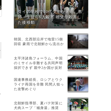
タイの学校で10代少年が発砲、教
師・生徒ら6人殺害 祖父母殺害し
た後移動
韓国、北西部沿岸で地雷15個
回収 豪雨で北朝鮮から流出か
太平洋諸島フォーラム、中国
のミサイル非難する共同声明
採択できず 親中2か国が反対
国連事務総長、ロシアとウク
ライナ両国を非難 民間人狙っ
た攻撃めぐり
チ
北朝鮮指導部、夏バテ対策に
犬肉スープ「補身湯」推奨