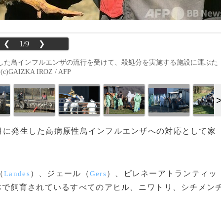
❮
1/9
❯
発生した鳥インフルエンザの流行を受けて、殺処分を実施する施設に運ぶた
IZKA IROZ / AFP
11月に発生した高病原性鳥インフルエンザへの対応として家
（
）、ジェール（
）、ピレネーアトランティッ
Landes
Gers
治体で飼育されているすべてのアヒル、ニワトリ、シチメン