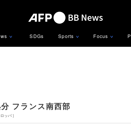
ews
SDGs
Sports
Focus
P
∨
∨
∨
処分 フランス南西部
ーロッパ
]