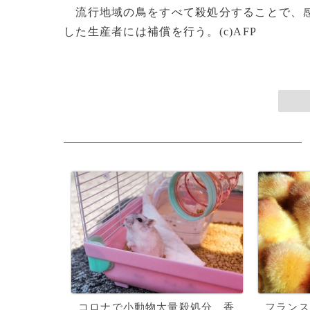
流行地域の鳥をすべて殺処分することで、感
した生産者には補償を行う。(c)AFP
コロナで小動物大量殺処分、香
フランス