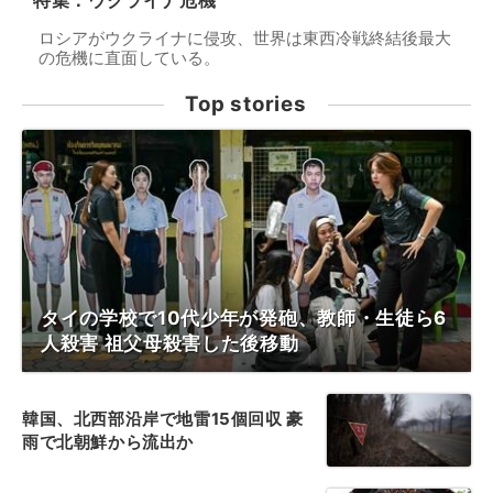
特集：ウクライナ危機
ロシアがウクライナに侵攻、世界は東西冷戦終結後最大
の危機に直面している。
Top stories
タイの学校で10代少年が発砲、教師・生徒ら6
人殺害 祖父母殺害した後移動
韓国、北西部沿岸で地雷15個回収 豪
雨で北朝鮮から流出か