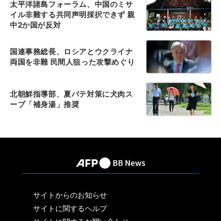
太平洋諸島フォーラム、中国のミサ
イル非難する共同声明採択できず 親
中2か国が反対
国連事務総長、ロシアとウクライナ
両国を非難 民間人狙った攻撃めぐり
北朝鮮指導部、夏バテ対策に犬肉ス
ープ「補身湯」推奨
サイトからのお知らせ
サイトに関するヘルプ