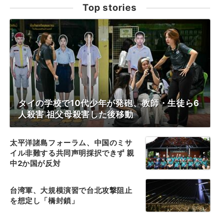
Top stories
タイの学校で10代少年が発砲、教師・生徒ら6
人殺害 祖父母殺害した後移動
太平洋諸島フォーラム、中国のミサ
イル非難する共同声明採択できず 親
中2か国が反対
台湾軍、大規模演習で台北攻撃阻止
を想定し「橋封鎖」