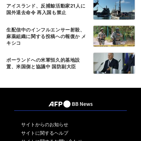
アイスランド、反捕鯨活動家21人に
国外退去命令 再入国も禁止
生配信中のインフルエンサー射殺、
麻薬組織に関する投稿への報復か メ
キシコ
ポーランドへの米軍恒久的基地設
置、米国側と協議中 国防副大臣
サイトからのお知らせ
サイトに関するヘルプ