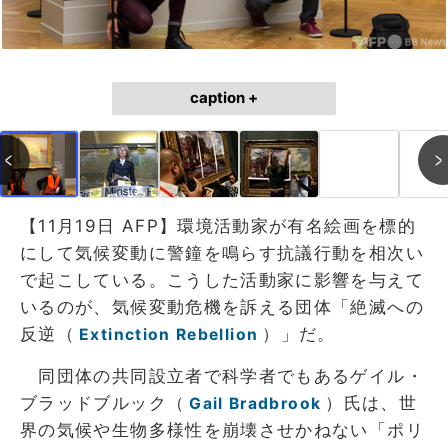
caption +
【11月19日 AFP】環境活動家が有名絵画を標的
にして気候変動に警鐘を鳴らす抗議行動を相次い
で起こしている。こうした活動家に影響を与えて
いるのが、気候変動危機を訴える団体「絶滅への
反逆（
）」だ。
Extinction Rebellion
同団体の共同設立者で科学者でもあるゲイル・
ブラッドブルック（
）氏は、世
Gail Bradbrook
界の気候や生物多様性を崩壊させかねない「ポリ