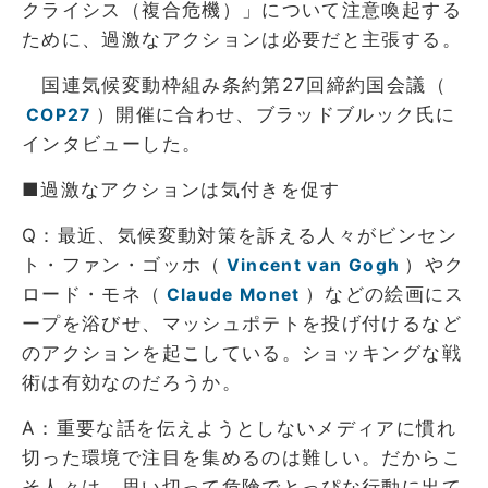
クライシス（複合危機）」について注意喚起する
ために、過激なアクションは必要だと主張する。
国連気候変動枠組み条約第27回締約国会議（
）開催に合わせ、ブラッドブルック氏に
COP27
インタビューした。
■過激なアクションは気付きを促す
Q：最近、気候変動対策を訴える人々がビンセン
ト・ファン・ゴッホ（
）やク
Vincent van Gogh
ロード・モネ（
）などの絵画にス
Claude Monet
ープを浴びせ、マッシュポテトを投げ付けるなど
のアクションを起こしている。ショッキングな戦
術は有効なのだろうか。
A：重要な話を伝えようとしないメディアに慣れ
切った環境で注目を集めるのは難しい。だからこ
そ人々は、思い切って危険でとっぴな行動に出て