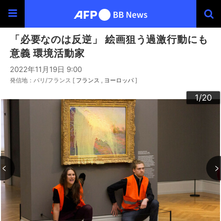
「必要なのは反逆」 絵画狙う過激行動にも
意義 環境活動家
2022年11月19日 9:00
発信地：パリ/フランス [
フランス
ヨーロッパ
]
20
10
13
14
16
19
12
15
17
18
11
3
4
6
9
2
5
7
8
1
/20
/20
/20
/20
/20
/20
/20
/20
/20
/20
/20
/20
/20
/20
/20
/20
/20
/20
/20
/20