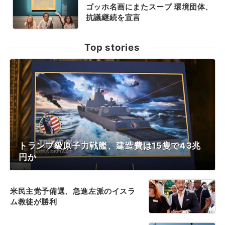
ゴッホ名画にまたスープ 環境団体、
抗議継続を宣言
Top stories
トランプ級原子力戦艦、建造費は15隻で43兆
円か
米民主党予備選、急進左派のイスラ
ム教徒が勝利