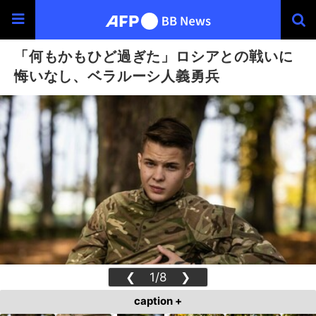
「何もかもひど過ぎた」ロシアとの戦いに
悔いなし、ベラルーシ人義勇兵
❮
1/8
❯
caption +