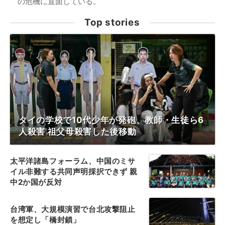
の危機に直面している。
Top stories
タイの学校で10代少年が発砲、教師・生徒ら6
人殺害 祖父母殺害した後移動
太平洋諸島フォーラム、中国のミサ
イル非難する共同声明採択できず 親
中2か国が反対
台湾軍、大規模演習で台北攻撃阻止
を想定し「橋封鎖」