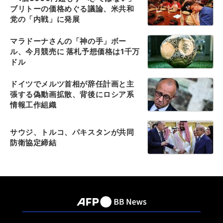
ブリトーの価格めぐる議論、米共和
党の「内戦」に発展
マラドーナさんの「神の手」ボー
ル、今月競売に 落札予想価格は1千万
ドル
ドイツでメルツ首相が辞任計画と主
張する偽動画拡散、背後にロシア系
情報工作組織
サウジ、トルコ、パキスタンが共同
防衛協定締結