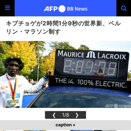
キプチョゲが2時間1分9秒の世界新、ベル
リン・マラソン制す
❮
1/8
❯
caption +