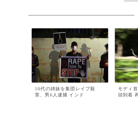
10代の姉妹を集団レイプ殺
モディ首
害、男6人逮捕 インド
頭到着 