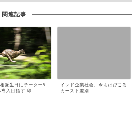
関連記事
相誕生日にチーター8
インド企業社会、今もはびこる
再導入目指す 印
カースト差別