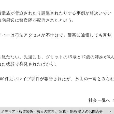
遺族が脅迫されたり襲撃されたりする事例が相次いでい
自宅周辺に警官隊が配備されたという。
ィーは司法アクセスが不十分で、警察に通報しても真剣
たない。先週にも、ダリットの15歳と17歳の姉妹が6
れた状態で発見されたばかり。
00件近いレイプ事件が報告されたが、氷山の一角とみら
社会 一覧へ
メディア・報道関係・法人の方向け 写真・動画 購入のお問合せ
>