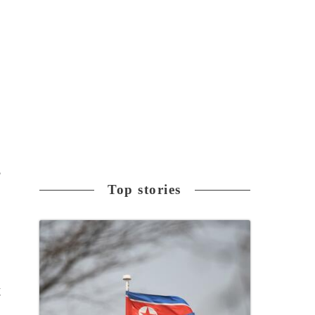
火
ら
Top stories
遺