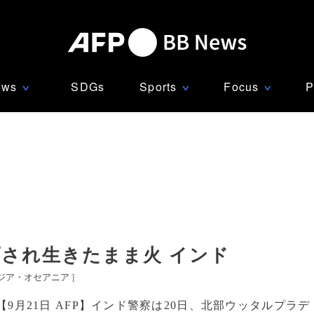
ews
SDGs
Sports
Focus
P
∨
∨
∨
プされ生きたまま火 インド
ジア・オセアニア
]
【9月21日 AFP】インド警察は20日、北部ウッタルプラデ