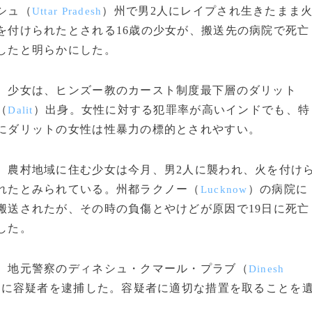
シュ（
）州で男2人にレイプされ生きたまま
Uttar Pradesh
を付けられたとされる16歳の少女が、搬送先の病院で死亡
したと明らかにした。
少女は、ヒンズー教のカースト制度最下層のダリット
（
）出身。女性に対する犯罪率が高いインドでも、特
Dalit
にダリットの女性は性暴力の標的とされやすい。
農村地域に住む少女は今月、男2人に襲われ、火を付け
れたとみられている。州都ラクノー（
）の病院に
Lucknow
搬送されたが、その時の負傷とやけどが原因で19日に死亡
した。
地元警察のディネシュ・クマール・プラブ（
Dinesh
内に容疑者を逮捕した。容疑者に適切な措置を取ることを