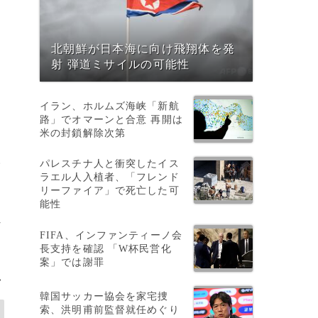
北朝鮮が日本海に向け飛翔体を発
射 弾道ミサイルの可能性
イラン、ホルムズ海峡「新航
路」でオマーンと合意 再開は
米の封鎖解除次第
人
パレスチナ人と衝突したイス
ラエル人入植者、「フレンド
リーファイア」で死亡した可
能性
れ
FIFA、インファンティーノ会
長支持を確認 「W杯民営化
案」では謝罪
>
韓国サッカー協会を家宅捜
索、洪明甫前監督就任めぐり