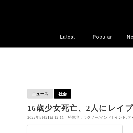
Latest
Popular
N
ニュース
社会
16歳少女死亡、2人にレイ
2022年9月21日 12:11
発信地：ラクノー/インド [
インド
ア