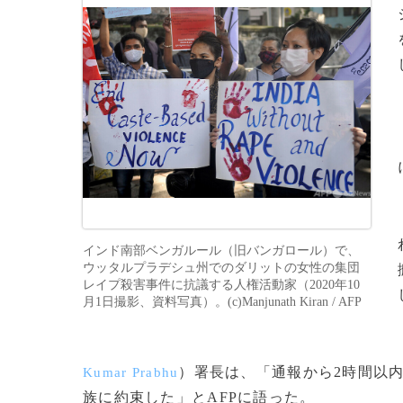
インド南部ベンガルール（旧バンガロール）で、
ウッタルプラデシュ州でのダリットの女性の集団
レイプ殺害事件に抗議する人権活動家（2020年10
月1日撮影、資料写真）。(c)Manjunath Kiran / AFP
）署長は、「通報から2時間以
Kumar Prabhu
族に約束した」とAFPに語った。