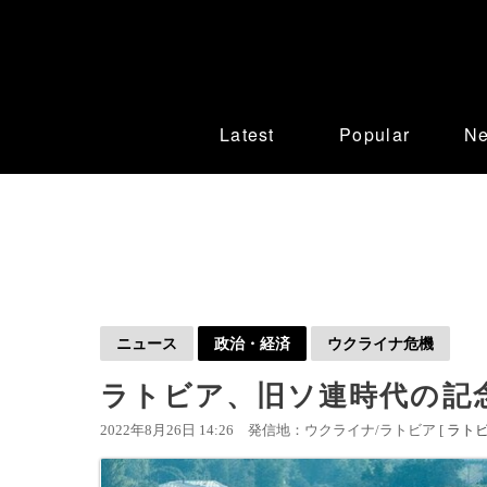
Latest
Popular
N
ニュース
政治・経済
ウクライナ危機
ラトビア、旧ソ連時代の記
2022年8月26日 14:26
発信地：ウクライナ/ラトビア [
ラト