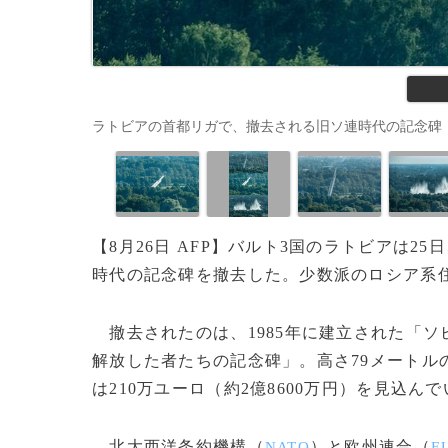
ラトビアの首都リガで、撤去される旧ソ連時代の記念碑（2022年8月2
【8月26日 AFP】バルト3国のラトビアは
時代の記念碑を撤去した。少数派のロシア系
撤去されたのは、1985年に建立された「
解放した者たちの記念碑」。高さ79メートル
は210万ユーロ（約2億8600万円）を見込ん
北大西洋条約機構（
）と欧州連合（
NATO
E