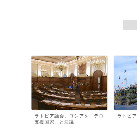
ラトビア議会、ロシアを「テロ
ラトビア
支援国家」と決議