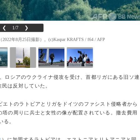
❮
1/7
❯
5日撮影）。(c)Kaspar KRAFTS / f64 / AFP
25日、ロシアのウクライナ侵攻を受け、首都リガにある旧ソ連
住民は反対していた。
ソビエトのラトビアとリガをドイツのファシスト侵略者から
の塔の周りに兵士と女性の像が配置されている。撤去費用
でいる。
）に加盟するラトビアは、エストニアとリトアニアと同
U