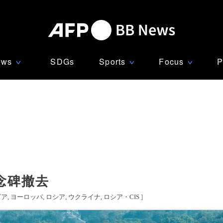
ews
SDGs
Sports
Focus
P
∨
∨
∨
念碑撤去
ビア
ヨーロッパ
ロシア
ウクライナ
ロシア・CIS
]