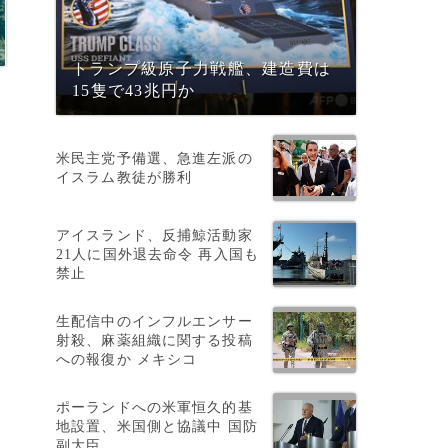
トランプ級原子力戦艦、建造費は
15隻で43兆円か
米民主党予備選、急進左派の
イスラム教徒が勝利
アイスランド、反捕鯨活動家
21人に国外退去命令 再入国も
禁止
生配信中のインフルエンサー
射殺、麻薬組織に関する投稿
への報復か メキシコ
ポーランドへの米軍恒久的基
地設置、米国側と協議中 国防
副大臣