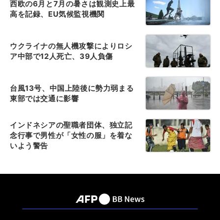
西欧の6月と7月の暑さは観測史上最
高を記録、EU気候監視機関
ウクライナの無人機攻撃によりロシ
ア中部で12人死亡、39人負傷
台風13号、中国上陸後に勢力弱まる
東部では交通に影響
インドネシアの聖職者団体、独立記
念行事で男性が「女性の服」を着な
いよう警告