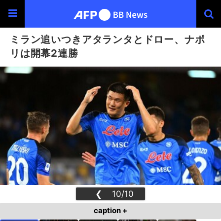
ミラン追いつきアタランタとドロー、ナポ
リは開幕2連勝
❮
10/10
❯
caption +