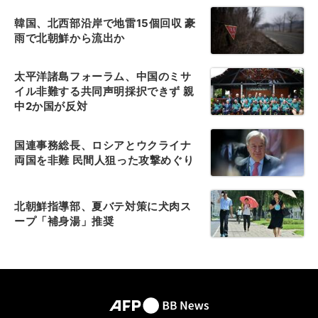
韓国、北西部沿岸で地雷15個回収 豪
雨で北朝鮮から流出か
太平洋諸島フォーラム、中国のミサ
イル非難する共同声明採択できず 親
中2か国が反対
国連事務総長、ロシアとウクライナ
両国を非難 民間人狙った攻撃めぐり
北朝鮮指導部、夏バテ対策に犬肉ス
ープ「補身湯」推奨