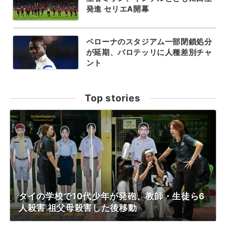
発進 セリエA開幕
ベローナのスタジアム一部閉鎖処分
が延期、バロテッリに人種差別チャ
ント
Top stories
タイの学校で10代少年が発砲、教師・生徒ら6
人殺害 祖父母殺害した後移動