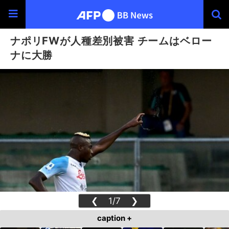
ナポリFWが人種差別被害 チームはベロー
ナに大勝
❮
1/7
❯
caption +