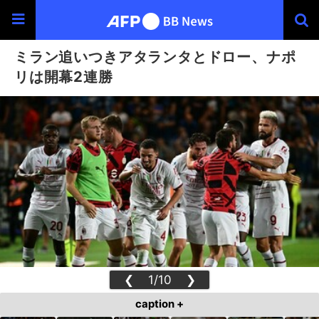
ミラン追いつきアタランタとドロー、ナポ
リは開幕2連勝
❮
1/10
❯
caption +