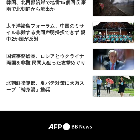
韓国、北西部沿岸で地雷15個回収 豪
雨で北朝鮮から流出か
太平洋諸島フォーラム、中国のミサ
イル非難する共同声明採択できず 親
中2か国が反対
国連事務総長、ロシアとウクライナ
両国を非難 民間人狙った攻撃めぐり
北朝鮮指導部、夏バテ対策に犬肉ス
ープ「補身湯」推奨