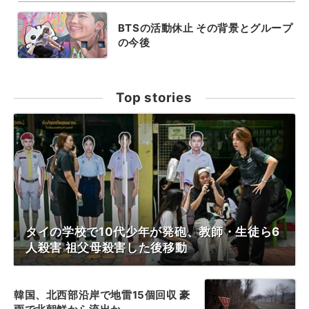
BTSの活動休止 その背景とグループ
の今後
Top stories
タイの学校で10代少年が発砲、教師・生徒ら6
人殺害 祖父母殺害した後移動
韓国、北西部沿岸で地雷15個回収 豪