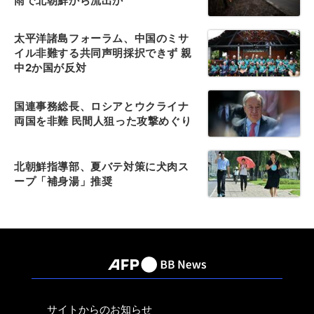
雨で北朝鮮から流出か
太平洋諸島フォーラム、中国のミサ
イル非難する共同声明採択できず 親
中2か国が反対
国連事務総長、ロシアとウクライナ
両国を非難 民間人狙った攻撃めぐり
北朝鮮指導部、夏バテ対策に犬肉ス
ープ「補身湯」推奨
サイトからのお知らせ