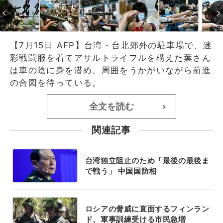
【7月15日 AFP】台湾・台北郊外の駐車場で、迷
彩戦闘服を着てアサルトライフルを構えた葉さん
は車の陰に身を潜め、周囲をうかがいながら前進
の合図を待っている。
全文を読む
>
関連記事
台湾独立阻止のため「最後の最後ま
で戦う」 中国国防相
ロシアの脅威に直面するフィンラン
ド、軍事訓練受ける市民急増