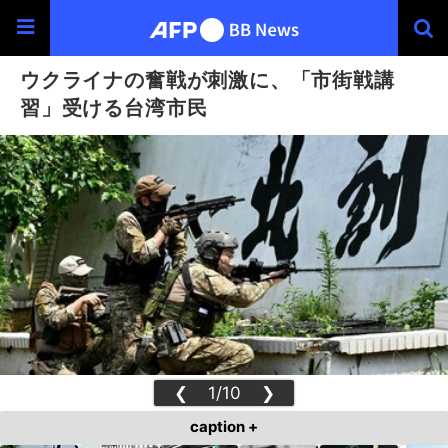
ウクライナの奮戦が刺激に、「市街戦講
習」受ける台湾市民
❮
1/10
❯
caption +