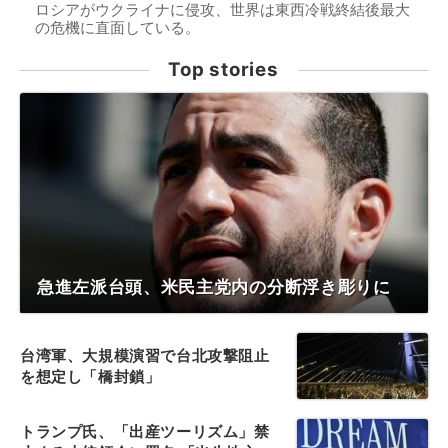
ロシアがウクライナに侵攻、世界は東西冷戦終結後最大
の危機に直面している。
Top stories
急進左派台頭、米民主党内の分断浮き彫りに
台湾軍、大規模演習で台北攻撃阻止
を想定し「橋封鎖」
トランプ氏、「出産ツーリズム」禁