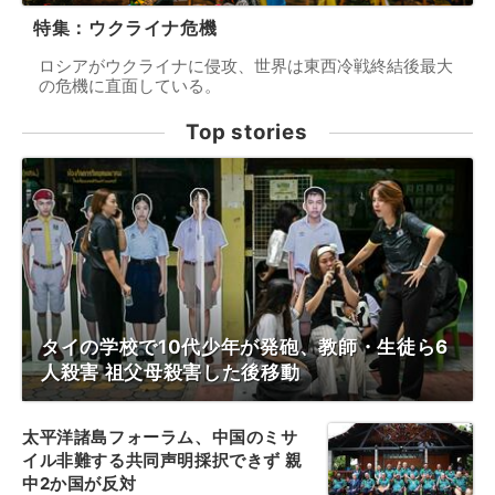
特集：ウクライナ危機
ロシアがウクライナに侵攻、世界は東西冷戦終結後最大
の危機に直面している。
Top stories
タイの学校で10代少年が発砲、教師・生徒ら6
人殺害 祖父母殺害した後移動
太平洋諸島フォーラム、中国のミサ
イル非難する共同声明採択できず 親
中2か国が反対