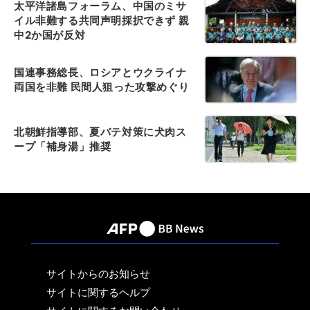
太平洋諸島フォーラム、中国のミサ
イル非難する共同声明採択できず 親
中2か国が反対
国連事務総長、ロシアとウクライナ
両国を非難 民間人狙った攻撃めぐり
北朝鮮指導部、夏バテ対策に犬肉ス
ープ「補身湯」推奨
サイトからのお知らせ
サイトに関するヘルプ