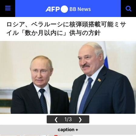
ロシア、ベラルーシに核弾頭搭載可能ミサ
イル「数か月以内に」供与の方針
❮
1/3
❯
caption +