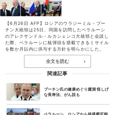
【6月26日 AFP】ロシアのウラジーミル・プー
チン大統領は25日、同国を訪問したベラルーシ
のアレクサンドル・ルカシェンコ大統領と会談し
た際、ベラルーシに核弾頭を搭載できるミサイル
を数か月以内に供与する方針を明らかにした。
全文を読む
>
関連記事
プーチン氏の健康めぐり臆測 怪しげ
な長寿法、がん説も
ベラルーシ、ロシアから核搭載可能