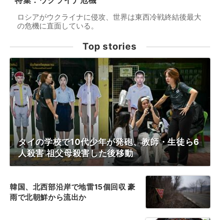
特集：ウクライナ危機
ロシアがウクライナに侵攻、世界は東西冷戦終結後最大
の危機に直面している。
Top stories
タイの学校で10代少年が発砲、教師・生徒ら6
人殺害 祖父母殺害した後移動
韓国、北西部沿岸で地雷15個回収 豪
雨で北朝鮮から流出か