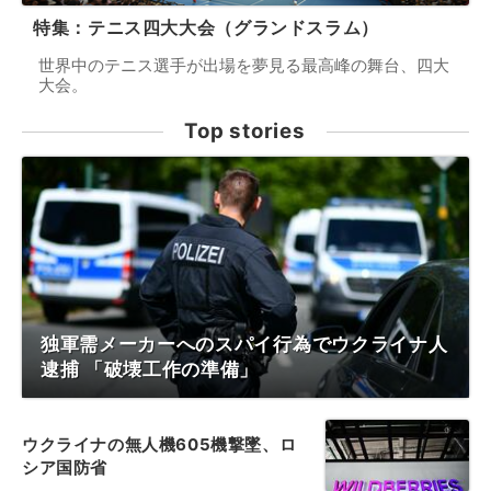
特集：テニス四大大会（グランドスラム）
世界中のテニス選手が出場を夢見る最高峰の舞台、四大
大会。
Top stories
独軍需メーカーへのスパイ行為でウクライナ人
逮捕 「破壊工作の準備」
ウクライナの無人機605機撃墜、ロ
シア国防省