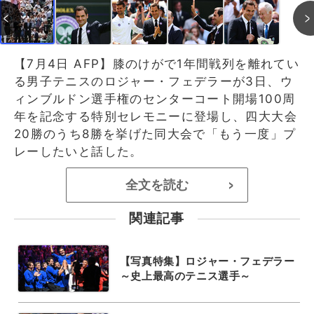
【7月4日 AFP】膝のけがで1年間戦列を離れてい
る男子テニスのロジャー・フェデラーが3日、ウ
ィンブルドン選手権のセンターコート開場100周
年を記念する特別セレモニーに登場し、四大大会
20勝のうち8勝を挙げた同大会で「もう一度」プ
レーしたいと話した。
全文を読む
>
関連記事
【写真特集】ロジャー・フェデラー
～史上最高のテニス選手～