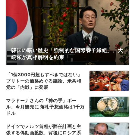
韓国の暗い歴史「強制的な国際養子縁組」、大
統領が真相解明を約束
「1個3000円超もすべきではない」
ブリトーの価格めぐる議論、米共和
党の「内戦」に発展
マラドーナさんの「神の手」ボー
ル、今月競売に 落札予想価格は1千万
ドル
ドイツでメルツ首相が辞任計画と主
張する偽動画拡散、背後にロシア系