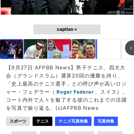
caption +
作成中
画像作成中
【9月27日 AFPBB News】男子テニス、四大大
会（グランドスラム）通算20回の優勝を誇り、
「史上最高のテニス選手」との呼び声が高いロジ
ャー・フェデラー（
、スイス）。
Roger Federer
コート内外で人々を魅了する彼のこれまでの活躍
を写真で振り返る。(c)AFPBB News
スポーツ
テニス
テニス写真特集
写真特集