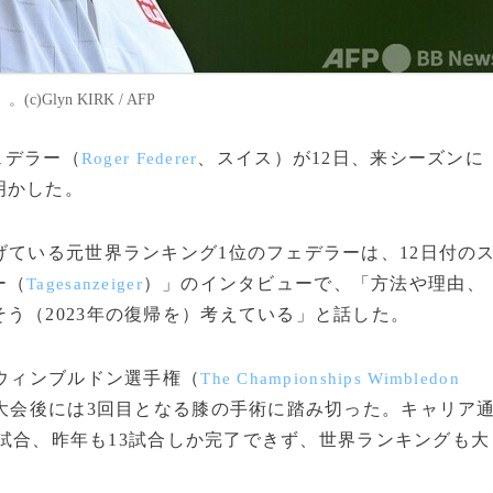
lyn KIRK / AFP
ェデラー（
、スイス）が12日、来シーズンに
Roger Federer
明かした。
ている元世界ランキング1位のフェデラーは、12日付の
ー（
）」のインタビューで、「方法や理由、
Tagesanzeiger
う（2023年の復帰を）考えている」と話した。
ウィンブルドン選手権（
The Championships Wimbledon
大会後には3回目となる膝の手術に踏み切った。キャリア
か6試合、昨年も13試合しか完了できず、世界ランキングも大