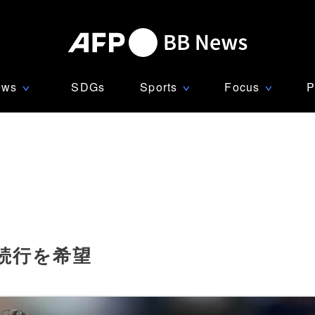
ews
SDGs
Sports
Focus
P
∨
∨
∨
役続行を希望