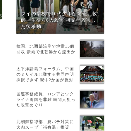
タイの学校で10代少年が発砲、教
師・生徒ら6人殺害 祖父母殺害し
た後移動
韓国、北西部沿岸で地雷15個
回収 豪雨で北朝鮮から流出か
ス
太平洋諸島フォーラム、中国
のミサイル非難する共同声明
採択できず 親中2か国が反対
国連事務総長、ロシアとウク
ライナ両国を非難 民間人狙っ
た攻撃めぐり
通
北朝鮮指導部、夏バテ対策に
犬肉スープ「補身湯」推奨