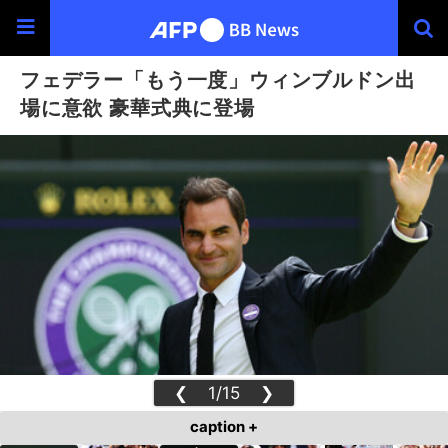
フェデラー「もう一度」ウィンブルドン出
場に意欲 豪華式典に登場
❮
1/15
❯
caption +