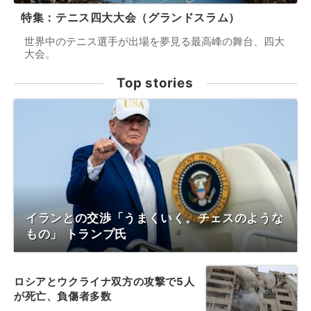
特集：テニス四大大会（グランドスラム）
世界中のテニス選手が出場を夢見る最高峰の舞台、四大
大会。
Top stories
イランとの交渉「うまくいく。チェスのような
もの」 トランプ氏
ロシアとウクライナ双方の攻撃で5人
が死亡、負傷者多数