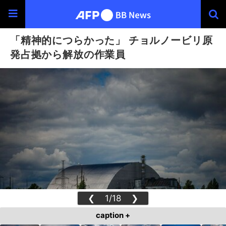
「精神的につらかった」 チョルノービリ原
発占拠から解放の作業員
❮
1/18
❯
caption +