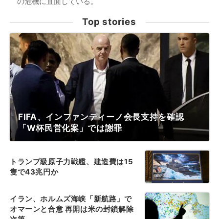
の危機に直面している。
Top stories
FIFA、インファンティーノ会長支持を確認
「W杯民営化案」では謝罪
トランプ級原子力戦艦、建造費は15
隻で43兆円か
イラン、ホルムズ海峡「新航路」で
オマーンと合意 再開は米の封鎖解除