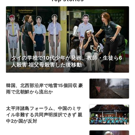
タイの学校で10代少年が発砲、教師・生徒ら6
人殺害 祖父母殺害した後移動
韓国、北西部沿岸で地雷15個回収 豪
雨で北朝鮮から流出か
太平洋諸島フォーラム、中国のミサ
イル非難する共同声明採択できず 親
中2か国が反対