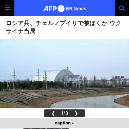
ロシア兵、チェルノブイリで被ばくか ウク
ライナ当局
❮
1/3
❯
caption +