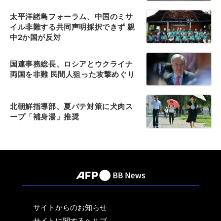
太平洋諸島フォーラム、中国のミサ
イル非難する共同声明採択できず 親
中2か国が反対
国連事務総長、ロシアとウクライナ
両国を非難 民間人狙った攻撃めぐり
北朝鮮指導部、夏バテ対策に犬肉ス
ープ「補身湯」推奨
サイトからのお知らせ
サイトに関するヘルプ