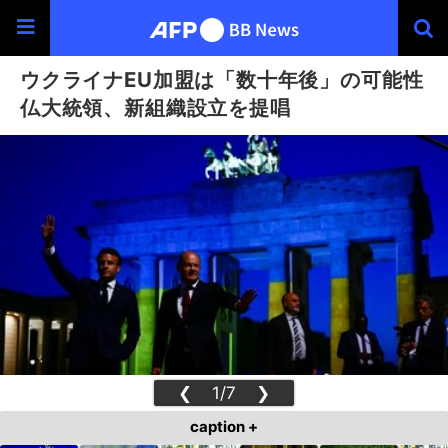
ウクライナEU加盟は「数十年後」の可能性
仏大統領、新組織設立を提唱
❮
1/7
❯
caption +