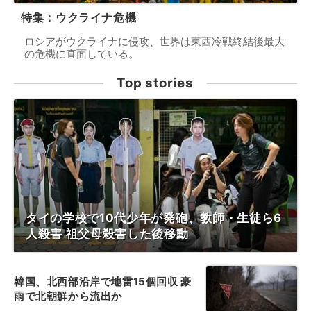
特集：ウクライナ危機
ロシアがウクライナに侵攻、世界は東西冷戦終結後最大
の危機に直面している。
Top stories
タイの学校で10代少年が発砲、教師・生徒ら6
人殺害 祖父母殺害した後移動
韓国、北西部沿岸で地雷15個回収 豪
雨で北朝鮮から流出か