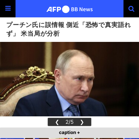
プーチン氏に誤情報 側近「恐怖で真実語れ
ず」 米当局が分析
❮
2/5
❯
caption +