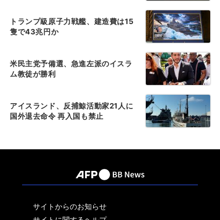
トランプ級原子力戦艦、建造費は15
隻で43兆円か
米民主党予備選、急進左派のイスラ
ム教徒が勝利
アイスランド、反捕鯨活動家21人に
国外退去命令 再入国も禁止
サイトからのお知らせ
サイトに関するヘルプ