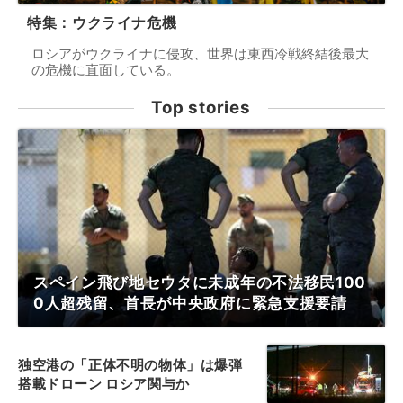
特集：ウクライナ危機
ロシアがウクライナに侵攻、世界は東西冷戦終結後最大
の危機に直面している。
Top stories
スペイン飛び地セウタに未成年の不法移民100
0人超残留、首長が中央政府に緊急支援要請
独空港の「正体不明の物体」は爆弾
搭載ドローン ロシア関与か