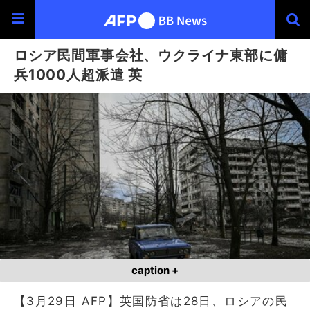
ロシア民間軍事会社、ウクライナ東部に傭
兵1000人超派遣 英
caption +
【3月29日 AFP】英国防省は28日、ロシアの民