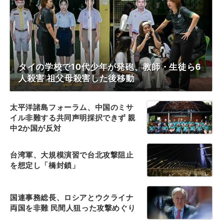
タイの学校で10代少年が発砲、教師・生徒ら6
人殺害 祖父母殺害した後移動
太平洋諸島フォーラム、中国のミサ
イル非難する共同声明採択できず 親
中2か国が反対
台湾軍、大規模演習で台北攻撃阻止
を想定し「橋封鎖」
国連事務総長、ロシアとウクライナ
両国を非難 民間人狙った攻撃めぐり