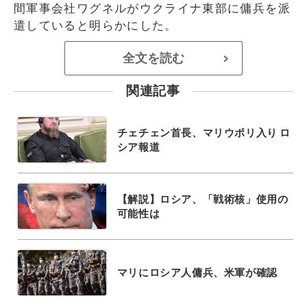
間軍事会社ワグネルがウクライナ東部に傭兵を派
遣していると明らかにした。
全文を読む
>
関連記事
チェチェン首長、マリウポリ入り ロ
シア報道
【解説】ロシア、「戦術核」使用の
可能性は
マリにロシア人傭兵、米軍が確認