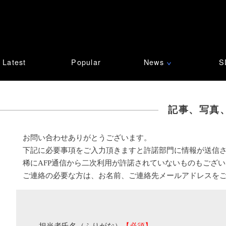
Latest
Popular
News
S
∨
記事、写真
お問い合わせありがとうございます。
下記に必要事項をご入力頂きますと許諾部門に情報が送信
稀にAFP通信から二次利用が許諾されていないものもござ
ご連絡の必要な方は、お名前、ご連絡先メールアドレスを