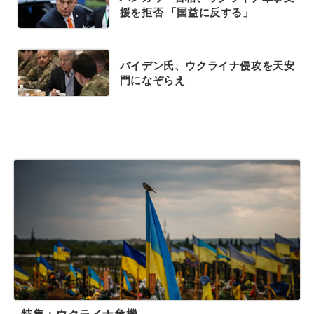
援を拒否 「国益に反する」
バイデン氏、ウクライナ侵攻を天安
門になぞらえ