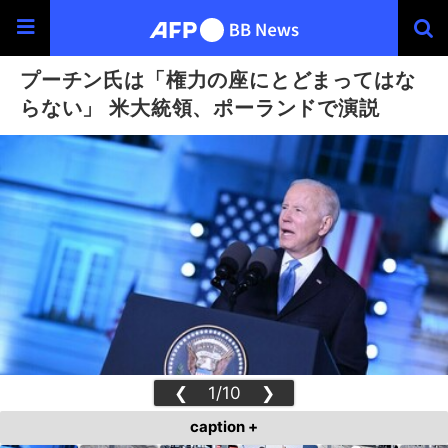
プーチン氏は「権力の座にとどまってはな
らない」 米大統領、ポーランドで演説
❮
1/10
❯
caption +