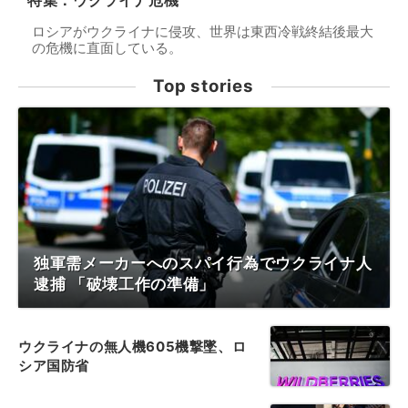
特集：ウクライナ危機
ロシアがウクライナに侵攻、世界は東西冷戦終結後最大
の危機に直面している。
Top stories
独軍需メーカーへのスパイ行為でウクライナ人
逮捕 「破壊工作の準備」
ウクライナの無人機605機撃墜、ロ
シア国防省