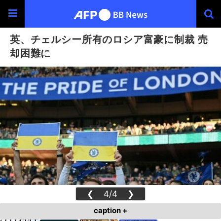
英、チェルシー所有のロシア富豪に制裁 売
却困難に
❮
4/4
❯
caption +