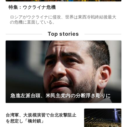
特集：ウクライナ危機
ロシアがウクライナに侵攻、世界は東西冷戦終結後最大
の危機に直面している。
Top stories
急進左派台頭、米民主党内の分断浮き彫りに
台湾軍、大規模演習で台北攻撃阻止
を想定し「橋封鎖」