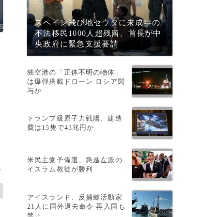
スペイン飛び地セウタに未成年の
不法移民1000人超残留、首長が中
央政府に緊急支援要請
独空港の「正体不明の物体」
は爆弾搭載ドローン ロシア関
与か
トランプ級原子力戦艦、建造
費は15隻で43兆円か
米民主党予備選、急進左派の
イスラム教徒が勝利
>
アイスランド、反捕鯨活動家
21人に国外退去命令 再入国も
禁止