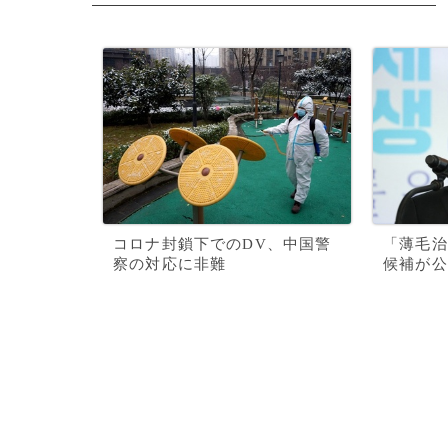
コロナ封鎖下でのDV、中国警
「薄毛治
察の対応に非難
候補が公