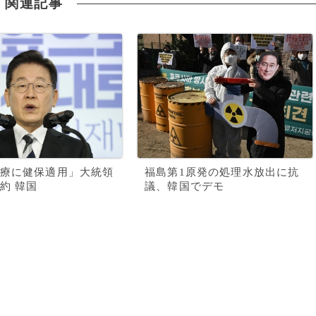
関連記事
療に健保適用」大統領
福島第1原発の処理水放出に抗
約 韓国
議、韓国でデモ