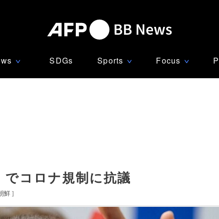
ews
SDGs
Sports
Focus
P
∨
∨
∨
」でコロナ規制に抗議
朝鮮
]