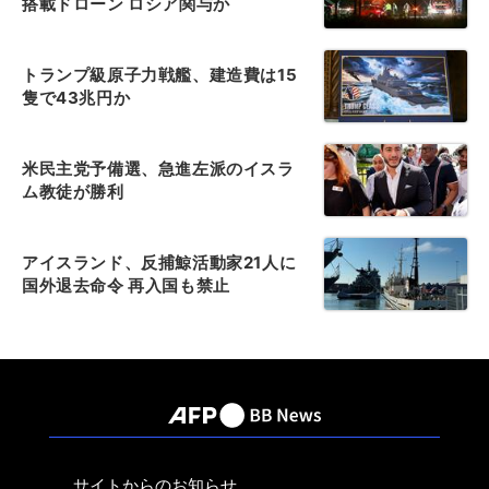
搭載ドローン ロシア関与か
トランプ級原子力戦艦、建造費は15
隻で43兆円か
米民主党予備選、急進左派のイスラ
ム教徒が勝利
アイスランド、反捕鯨活動家21人に
国外退去命令 再入国も禁止
サイトからのお知らせ