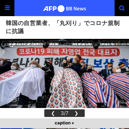
韓国の自営業者、「丸刈り」でコロナ規制
に抗議
❮
3/7
❯
caption +