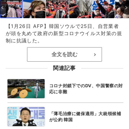
【1月26日 AFP】韓国ソウルで25日、自営業者
が頭を丸めて政府の新型コロナウイルス対策の規
制に抗議した。
全文を読む
>
関連記事
コロナ封鎖下でのDV、中国警察の対
応に非難
「薄毛治療に健保適用」大統領候補
が公約 韓国