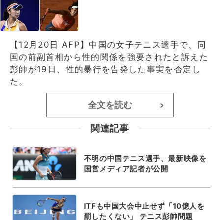
【12月20日 AFP】中国の女子テニス選手で、同
国の前副首相から性的関係を強要されたと訴えた
彭帥が19日、性的暴行を告発した事実を否定し
た。
全文を読む
>
関連記事
不明の中国テニス選手、最新映像を
国営メディア記者が公開
ITFも中国大会中止せず「10億人を
罰したくない」 テニス彭帥問題