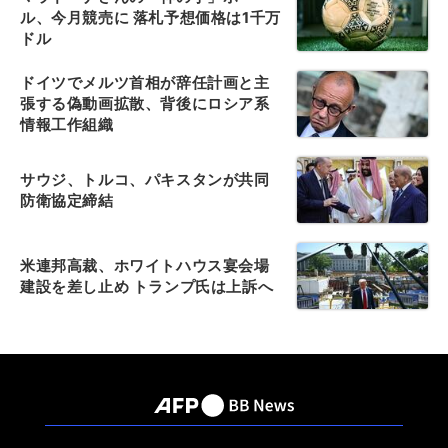
ル、今月競売に 落札予想価格は1千万
ドル
ドイツでメルツ首相が辞任計画と主
張する偽動画拡散、背後にロシア系
情報工作組織
サウジ、トルコ、パキスタンが共同
防衛協定締結
米連邦高裁、ホワイトハウス宴会場
建設を差し止め トランプ氏は上訴へ