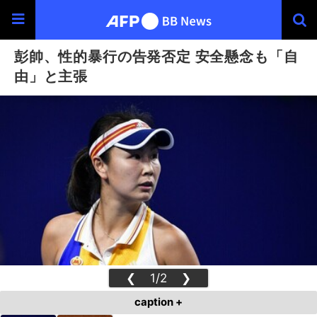
彭帥、性的暴行の告発否定 安全懸念も「自
由」と主張
❮
1/2
❯
caption +