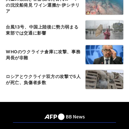
の沈没船発見 ワイン運搬か 伊シチリ
ア
台風13号、中国上陸後に勢力弱まる
東部では交通に影響
WHOのウクライナ倉庫に攻撃、事務
局長が非難
ロシアとウクライナ双方の攻撃で5人
が死亡、負傷者多数