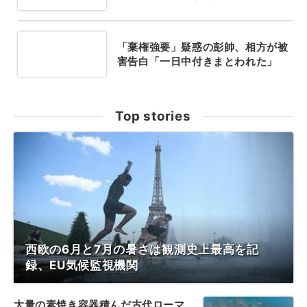
「棄権強要」疑惑の彭帥、相方が被
害告白「一日中付きまとわれた」
Top stories
西欧の6月と7月の暑さは観測史上最高を記
録、EU気候監視機関
大量の素焼き容器積んだ古代ローマ