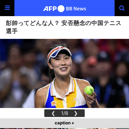
彭帥ってどんな人？ 安否懸念の中国テニス
選手
❮
1/8
❯
caption +